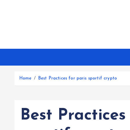
S
k
i
p
t
o
c
o
n
t
Home
Best Practices for paris sportif crypto
e
n
t
Best Practices