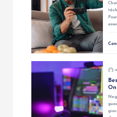
v
Choi
tâch
i
Pour
esse
g
Con
a
t
a
i
Be
On
o
Negl
n
guad
gioc