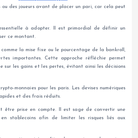
s ou des joueurs avant de placer un pari, car cela peut
sentielle à adopter. Il est primordial de définir un
sser ce montant.
 comme la mise fixe ou le pourcentage de la bankroll,
pertes importantes. Cette approche réfléchie permet
ur les gains et les pertes, évitant ainsi les décisions
crypto-monnaies pour les paris. Les devises numériques
pides et des frais réduits.
t être prise en compte. Il est sage de convertir une
n stablecoins afin de limiter les risques liés aux