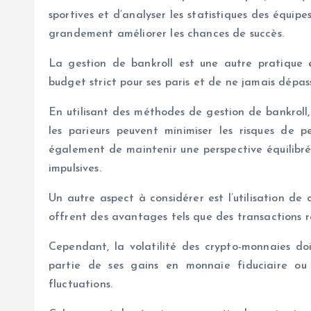
sportives et d’analyser les statistiques des équipe
grandement améliorer les chances de succès.
La gestion de bankroll est une autre pratique es
budget strict pour ses paris et de ne jamais dépa
En utilisant des méthodes de gestion de bankroll,
les parieurs peuvent minimiser les risques de 
également de maintenir une perspective équilibrée s
impulsives.
Un autre aspect à considérer est l’utilisation de 
offrent des avantages tels que des transactions ra
Cependant, la volatilité des crypto-monnaies doi
partie de ses gains en monnaie fiduciaire ou e
fluctuations.