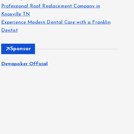
Professional Roof Replacement Company in
Knoxville TN
Experience Modern Dental Care with a Franklin
Dentist
Sponsor
Dewapoker Official