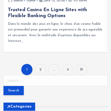
admin
Game
June 12, 2026
50 views
Trusted Casino En Ligne Sites with
Flexible Banking Options
Dans le monde des jeux en ligne, le choix d’un casino fiable
est primordial pour garantir une expérience de jeu agréable
et sécurisée. Avec la multitude d’options disponibles sur
Internet,…
1
2
…
4
P
S
e
o
a
r
s
c
h
Categories