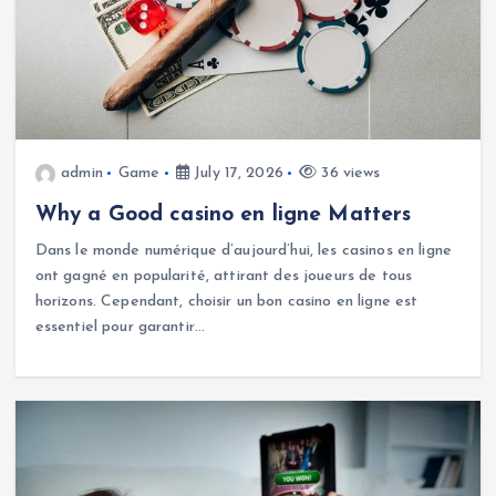
admin
Game
July 17, 2026
36 views
Why a Good casino en ligne Matters
Dans le monde numérique d’aujourd’hui, les casinos en ligne
ont gagné en popularité, attirant des joueurs de tous
horizons. Cependant, choisir un bon casino en ligne est
essentiel pour garantir…