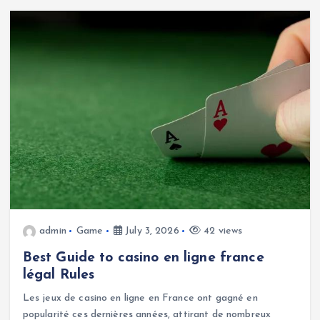
admin
Game
July 3, 2026
42 views
Best Guide to casino en ligne france
légal Rules
Les jeux de casino en ligne en France ont gagné en
popularité ces dernières années, attirant de nombreux