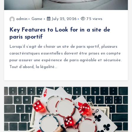
admin
Game
July 25, 2026
75 views
Key Features to Look for in a site de
paris sportif
Lorsqu’il s’agit de choisir un site de paris sportif, plusieurs
caractéristiques essentielles doivent être prises en compte
pour assurer une expérience de paris agréable et sécurisée.
Tout d’abord, la légalité…