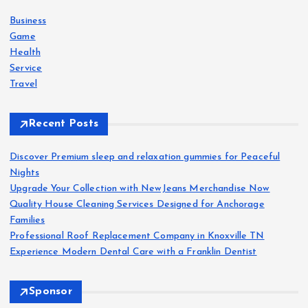
t
f
o
Business
s
r
Game
:
Health
p
Service
Travel
a
Recent Posts
g
Discover Premium sleep and relaxation gummies for Peaceful
i
Nights
Upgrade Your Collection with NewJeans Merchandise Now
n
Quality House Cleaning Services Designed for Anchorage
Families
a
Professional Roof Replacement Company in Knoxville TN
Experience Modern Dental Care with a Franklin Dentist
t
Sponsor
i