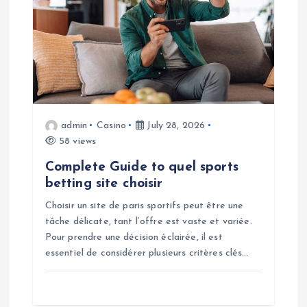
i
g
a
t
admin
Casino
July 28, 2026
i
58 views
o
Complete Guide to quel sports
betting site choisir
n
Choisir un site de paris sportifs peut être une
tâche délicate, tant l’offre est vaste et variée.
Pour prendre une décision éclairée, il est
essentiel de considérer plusieurs critères clés…