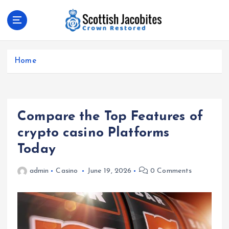
S
k
i
p
Crown Restored
t
Home
o
c
o
n
t
Compare the Top Features of
e
crypto casino Platforms
n
Today
t
admin
Casino
June 19, 2026
0 Comments