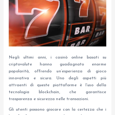
Negli ultimi anni, i casinò online basati su
criptovalute hanno guadagnato enorme
popolarità, offrendo un’esperienza di gioco
innovativa e sicura. Uno degli aspetti più
attraenti di queste piattaforme è l’uso della
tecnologia blockchain, che garantisce
trasparenza e sicurezza nelle transazioni.
Gli utenti possono giocare con la certezza che i