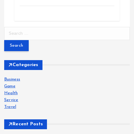
S
e
a
r
c
h
Categories
f
o
Business
r
Game
:
Health
Service
Travel
Recent Posts