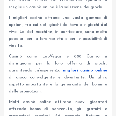
dei fattori chiave da considerare quando si
sceglie un casinò online è la selezione dei giochi.
I migliori casinò offrono una vasta gamma di
opzioni, tra cui slot, giochi da tavolo e giochi dal
vivo. Le slot machine, in particolare, sono molto
popolari per la loro varietà e per le possibilità di
vincita.
Casinò come LeoVegas e 888 Casino si
distinguono per la loro offerta di giochi,
garantendo un’esperienza
migliori casino online
di gioco coinvolgente e divertente. Un altro
aspetto importante è la generosità dei bonus e
delle promozioni.
Molti casinò online attirano nuovi giocatori
offrendo bonus di benvenuto, giri gratuiti e