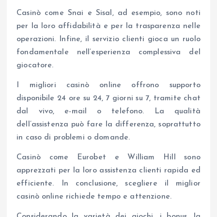
Casinò come Snai e Sisal, ad esempio, sono noti
per la loro affidabilità e per la trasparenza nelle
operazioni. Infine, il servizio clienti gioca un ruolo
fondamentale nell’esperienza complessiva del
giocatore.
I migliori casinò online offrono supporto
disponibile 24 ore su 24, 7 giorni su 7, tramite chat
dal vivo, e-mail o telefono. La qualità
dell’assistenza può fare la differenza, soprattutto
in caso di problemi o domande.
Casinò come Eurobet e William Hill sono
apprezzati per la loro assistenza clienti rapida ed
efficiente. In conclusione, scegliere il miglior
casinò online richiede tempo e attenzione.
Considerando la varietà dei giochi, i bonus, la