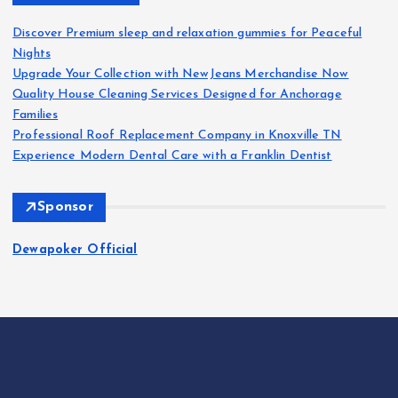
Discover Premium sleep and relaxation gummies for Peaceful
Nights
Upgrade Your Collection with NewJeans Merchandise Now
Quality House Cleaning Services Designed for Anchorage
Families
Professional Roof Replacement Company in Knoxville TN
Experience Modern Dental Care with a Franklin Dentist
Sponsor
Dewapoker Official