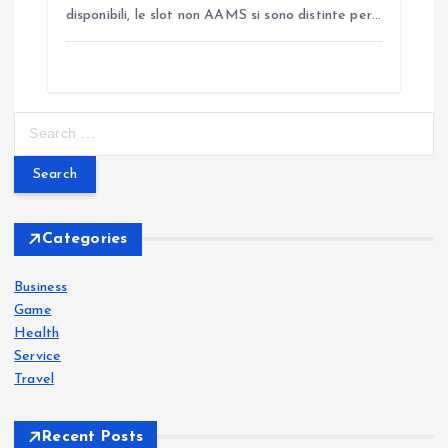
disponibili, le slot non AAMS si sono distinte per…
S
e
a
r
c
h
Categories
f
o
Business
r
Game
:
Health
Service
Travel
Recent Posts