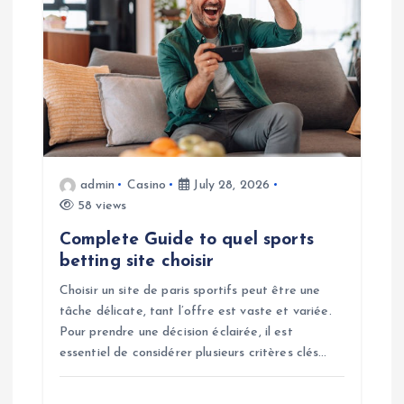
i
g
a
t
admin
Casino
July 28, 2026
i
58 views
o
Complete Guide to quel sports
betting site choisir
n
Choisir un site de paris sportifs peut être une
tâche délicate, tant l’offre est vaste et variée.
Pour prendre une décision éclairée, il est
essentiel de considérer plusieurs critères clés…