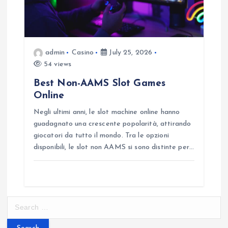
admin
Casino
July 25, 2026
54 views
Best Non-AAMS Slot Games
Online
Negli ultimi anni, le slot machine online hanno
guadagnato una crescente popolarità, attirando
giocatori da tutto il mondo. Tra le opzioni
disponibili, le slot non AAMS si sono distinte per…
S
e
a