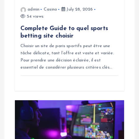
i
admin
Casino
July 28, 2026
o
54 views
Complete Guide to quel sports
n
betting site choisir
Choisir un site de paris sportifs peut être une
tâche délicate, tant l’offre est vaste et variée.
Pour prendre une décision éclairée, il est
essentiel de considérer plusieurs critères clés…