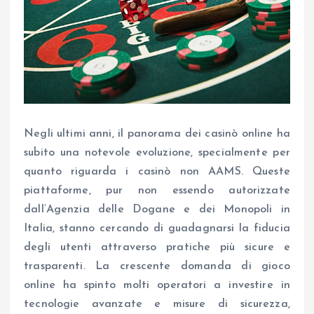
Negli ultimi anni, il panorama dei casinò online ha
subito una notevole evoluzione, specialmente per
quanto riguarda i casinò non AAMS. Queste
piattaforme, pur non essendo autorizzate
dall’Agenzia delle Dogane e dei Monopoli in
Italia, stanno cercando di guadagnarsi la fiducia
degli utenti attraverso pratiche più sicure e
trasparenti. La crescente domanda di gioco
online ha spinto molti operatori a investire in
tecnologie avanzate e misure di sicurezza,