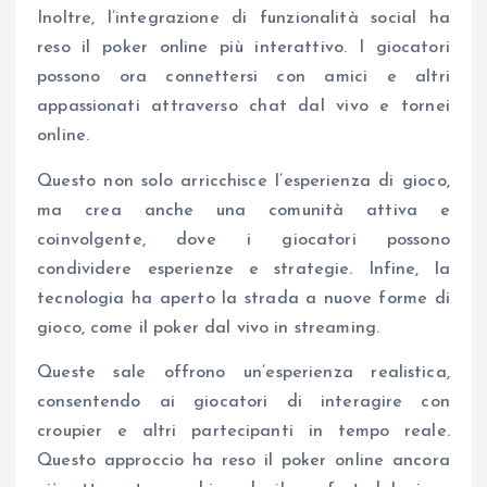
Inoltre, l’integrazione di funzionalità social ha
reso il poker online più interattivo. I giocatori
possono ora connettersi con amici e altri
appassionati attraverso chat dal vivo e tornei
online.
Questo non solo arricchisce l’esperienza di gioco,
ma crea anche una comunità attiva e
coinvolgente, dove i giocatori possono
condividere esperienze e strategie. Infine, la
tecnologia ha aperto la strada a nuove forme di
gioco, come il poker dal vivo in streaming.
Queste sale offrono un’esperienza realistica,
consentendo ai giocatori di interagire con
croupier e altri partecipanti in tempo reale.
Questo approccio ha reso il poker online ancora