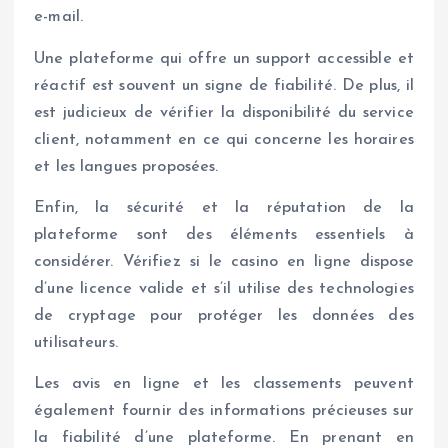
e-mail.
Une plateforme qui offre un support accessible et
réactif est souvent un signe de fiabilité. De plus, il
est judicieux de vérifier la disponibilité du service
client, notamment en ce qui concerne les horaires
et les langues proposées.
Enfin, la sécurité et la réputation de la
plateforme sont des éléments essentiels à
considérer. Vérifiez si le casino en ligne dispose
d’une licence valide et s’il utilise des technologies
de cryptage pour protéger les données des
utilisateurs.
Les avis en ligne et les classements peuvent
également fournir des informations précieuses sur
la fiabilité d’une plateforme. En prenant en