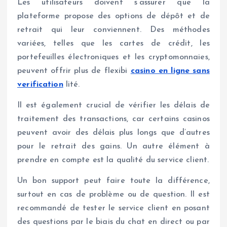
Les utilisateurs doivent s’assurer que la
plateforme propose des options de dépôt et de
retrait qui leur conviennent. Des méthodes
variées, telles que les cartes de crédit, les
portefeuilles électroniques et les cryptomonnaies,
peuvent offrir plus de flexibi
casino en ligne sans
verification
lité.
Il est également crucial de vérifier les délais de
traitement des transactions, car certains casinos
peuvent avoir des délais plus longs que d’autres
pour le retrait des gains. Un autre élément à
prendre en compte est la qualité du service client.
Un bon support peut faire toute la différence,
surtout en cas de problème ou de question. Il est
recommandé de tester le service client en posant
des questions par le biais du chat en direct ou par