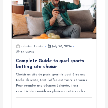
g
a
t
i
admin
Casino
July 28, 2026
54 views
o
Complete Guide to quel sports
n
betting site choisir
Choisir un site de paris sportifs peut être une
tâche délicate, tant l’offre est vaste et variée.
Pour prendre une décision éclairée, il est
essentiel de considérer plusieurs critères clés…