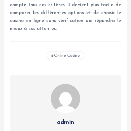
compte tous ces critères, il devient plus facile de
comparer les différentes options et de choisir le
casino en ligne sans vérification qui répondra le
mieux à vos attentes.
Online Casino
admin