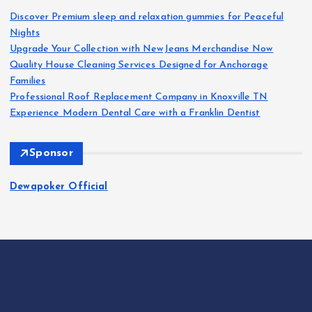
Discover Premium sleep and relaxation gummies for Peaceful
Nights
Upgrade Your Collection with NewJeans Merchandise Now
Quality House Cleaning Services Designed for Anchorage
Families
Professional Roof Replacement Company in Knoxville TN
Experience Modern Dental Care with a Franklin Dentist
Sponsor
Dewapoker Official