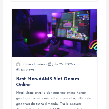
admin
Casino
July 25, 2026
54 views
Best Non-AAMS Slot Games
Online
Negli ultimi anni, le slot machine online hanno
guadagnato una crescente popolarità, attirando
giocatori da tutto il mondo. Tra le opzioni