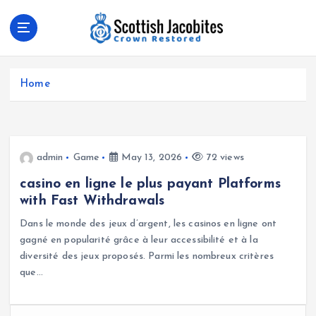
S
k
i
p
Crown Restored
t
Home
o
c
o
n
t
admin
Game
May 13, 2026
72 views
e
casino en ligne le plus payant Platforms
n
with Fast Withdrawals
t
Dans le monde des jeux d’argent, les casinos en ligne ont
gagné en popularité grâce à leur accessibilité et à la
diversité des jeux proposés. Parmi les nombreux critères
que…
S