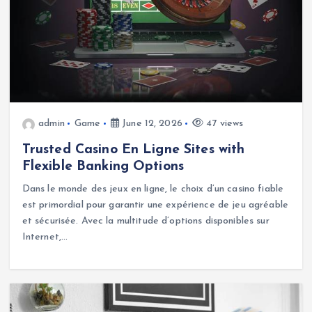
admin
Game
June 12, 2026
47 views
Trusted Casino En Ligne Sites with
Flexible Banking Options
Dans le monde des jeux en ligne, le choix d’un casino fiable
est primordial pour garantir une expérience de jeu agréable
et sécurisée. Avec la multitude d’options disponibles sur
Internet,…