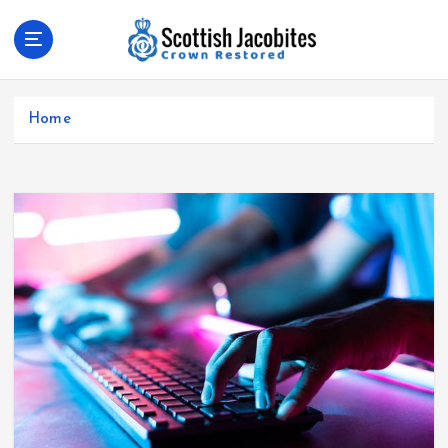
S
k
i
p
Crown Restored
t
Home
o
c
o
n
t
e
n
t