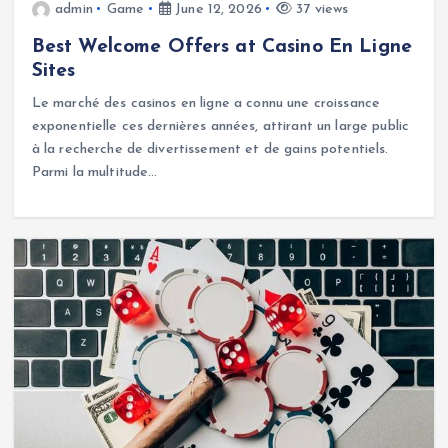
admin
Game
June 12, 2026
37 views
Best Welcome Offers at Casino En Ligne
Sites
Le marché des casinos en ligne a connu une croissance
exponentielle ces dernières années, attirant un large public
à la recherche de divertissement et de gains potentiels.
Parmi la multitude…