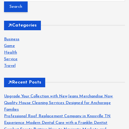
o
a
r
s
c
h
Categories
t
f
o
Business
s
r
Game
:
Health
p
Service
Travel
a
Recent Posts
g
Upgrade Your Collection with NewJeans Merchandise Now
i
Quality House Cleaning Services Designed for Anchorage
Families
n
Professional Roof Replacement Company in Knoxville TN
Experience Modern Dental Care with a Franklin Dentist