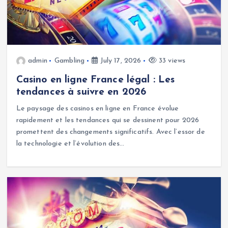
admin
Gambling
July 17, 2026
33 views
Casino en ligne France légal : Les
tendances à suivre en 2026
Le paysage des casinos en ligne en France évolue
rapidement et les tendances qui se dessinent pour 2026
promettent des changements significatifs. Avec l’essor de
la technologie et l’évolution des…