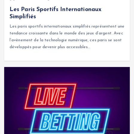
Les Paris Sportifs Internationaux
Simplifiés
Les paris sportifs internationaux simplifiés représentent une
tendance croissante dans le monde des jeux d’argent. Avec
l’avènement de la technologie numérique, ces paris se sont
développés pour devenir plus accessibles…