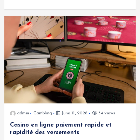
admin
Gambling
June 11, 2026
34 views
Casino en ligne paiement rapide et
rapidité des versements