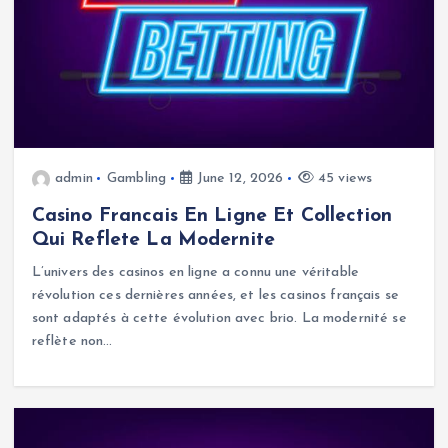
admin
Gambling
June 12, 2026
45 views
Casino Francais En Ligne Et Collection
Qui Reflete La Modernite
L’univers des casinos en ligne a connu une véritable
révolution ces dernières années, et les casinos français se
sont adaptés à cette évolution avec brio. La modernité se
reflète non…