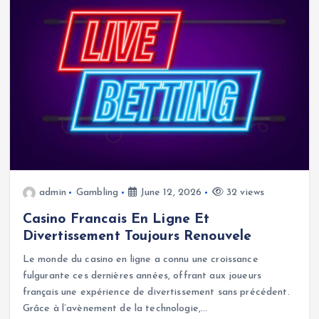
admin
Gambling
June 12, 2026
32 views
Casino Francais En Ligne Et
Divertissement Toujours Renouvele
Le monde du casino en ligne a connu une croissance
fulgurante ces dernières années, offrant aux joueurs
français une expérience de divertissement sans précédent.
Grâce à l’avènement de la technologie,…