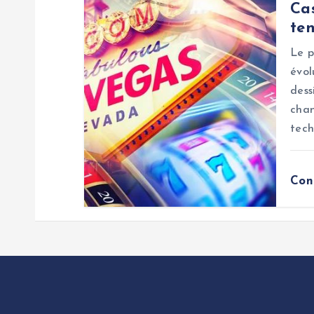
o
Cas
te
n
Le p
évol
dess
chan
tech
Con