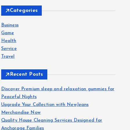
c
Categories
h
f
Business
o
Game
r
Health
:
Service
Travel
Recent Posts
Discover Premium sleep and relaxation gummies for
Peaceful Nights
Upgrade Your Collection with NewJeans
Merchandise Now
Quality House Cleaning Services Designed for
Anchorage Families