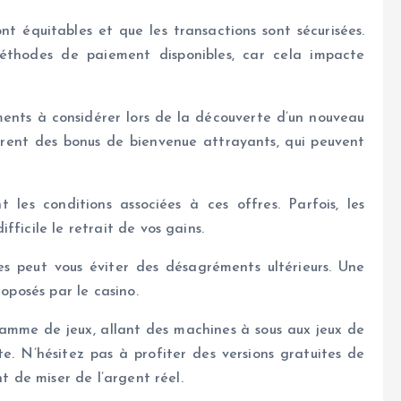
nt équitables et que les transactions sont sécurisées.
éthodes de paiement disponibles, car cela impacte
ents à considérer lors de la découverte d’un nouveau
frent des bonus de bienvenue attrayants, qui peuvent
t les conditions associées à ces offres. Parfois, les
ficile le retrait de vos gains.
res peut vous éviter des désagréments ultérieurs. Une
roposés par le casino.
gamme de jeux, allant des machines à sous aux jeux de
te. N’hésitez pas à profiter des versions gratuites de
nt de miser de l’argent réel.