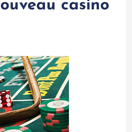
nouveau casino