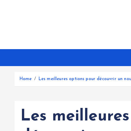
S
k
i
p
t
o
c
o
n
t
Home
Les meilleures options pour découvrir un no
e
n
t
Les meilleures