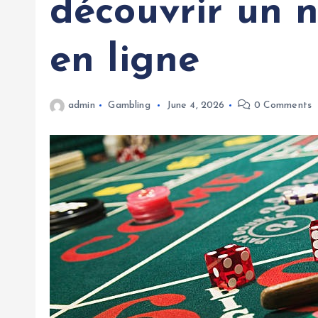
découvrir un 
en ligne
admin
Gambling
June 4, 2026
0 Comments