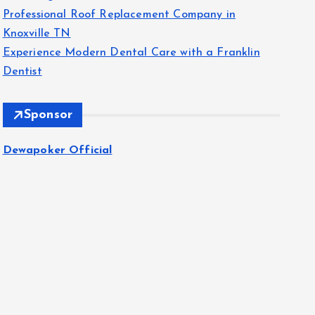
Professional Roof Replacement Company in
Knoxville TN
Experience Modern Dental Care with a Franklin
Dentist
Sponsor
Dewapoker Official