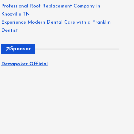
Professional Roof Replacement Company in
Knoxville TN
Experience Modern Dental Care with a Franklin
Dentist
Sponsor
Dewapoker Official