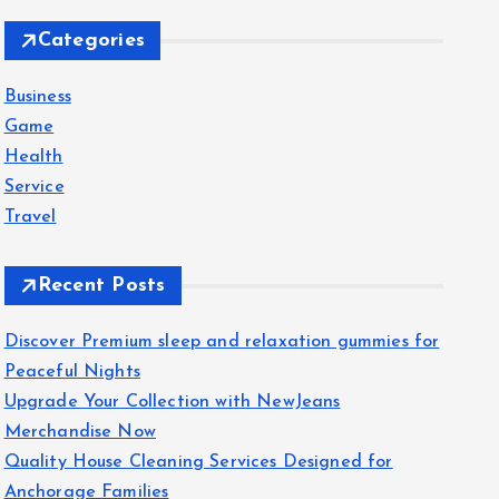
c
Categories
h
f
Business
o
Game
r
Health
:
Service
Travel
Recent Posts
Discover Premium sleep and relaxation gummies for
Peaceful Nights
Upgrade Your Collection with NewJeans
Merchandise Now
Quality House Cleaning Services Designed for
Anchorage Families