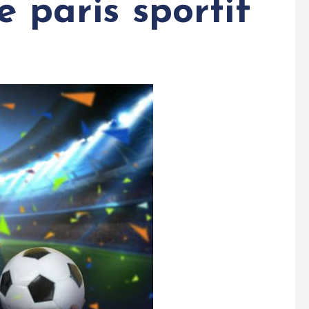
e paris sportif